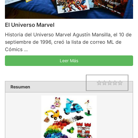
El Universo Marvel
Historia del Universo Marvel Agustín Mansilla, el 10 de
septiembre de 1996, creó la lista de correo ML de
Cómics ...
Leer Más
1 star
2 star
3 star
4 star
5 star
Rating
Resumen