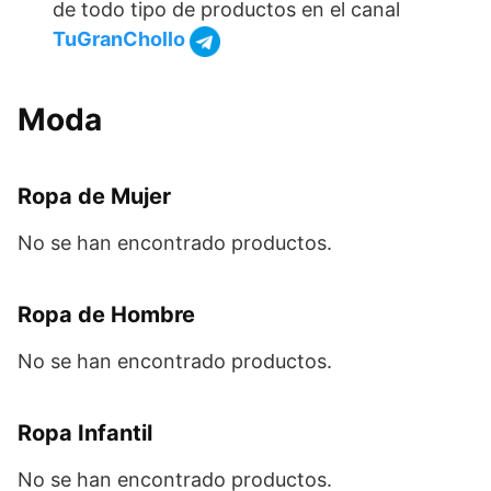
de todo tipo de productos en el canal
TuGranChollo
Moda
Ropa de Mujer
No se han encontrado productos.
Ropa de Hombre
No se han encontrado productos.
Ropa Infantil
No se han encontrado productos.