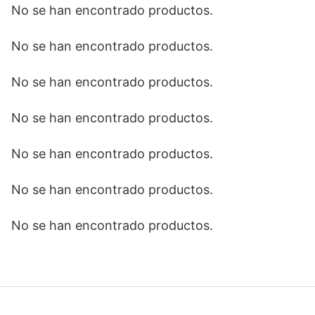
No se han encontrado productos.
No se han encontrado productos.
No se han encontrado productos.
No se han encontrado productos.
No se han encontrado productos.
No se han encontrado productos.
No se han encontrado productos.