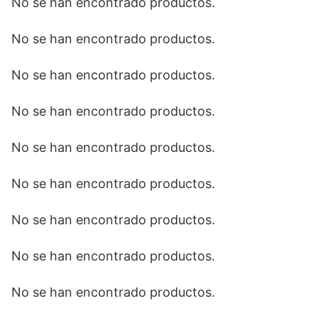
No se han encontrado productos.
No se han encontrado productos.
No se han encontrado productos.
No se han encontrado productos.
No se han encontrado productos.
No se han encontrado productos.
No se han encontrado productos.
No se han encontrado productos.
No se han encontrado productos.