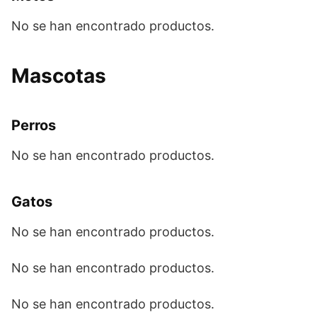
No se han encontrado productos.
Mascotas
Perros
No se han encontrado productos.
Gatos
No se han encontrado productos.
No se han encontrado productos.
No se han encontrado productos.