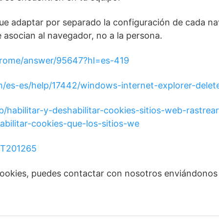
ue adaptar por separado la configuración de cada na
asocian al navegador, no a la persona.
chrome/answer/95647?hl=es-419
om/es-es/help/17442/windows-internet-explorer-dele
b/habilitar-y-deshabilitar-cookies-sitios-web-rastrea
abilitar-cookies-que-los-sitios-we
/HT201265
e Cookies, puedes contactar con nosotros enviándonos